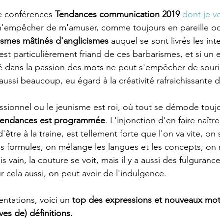
e conférences 
Tendances communication 2019 
dont je v
 m'empêcher de m'amuser, comme toujours en pareille oc
smes mâtinés d'anglicismes
 auquel se sont livrés les int
t particulièrement friand de ces barbarismes, et si un es
é dans la passion des mots ne peut s'empêcher de sourir
 aussi beaucoup, eu égard à la créativité rafraichissante d
ssionnel ou le jeunisme est roi, où tout se démode toujou
 tendances est programmée
. L'injonction d'en faire naîtr
'être à la traine, est tellement forte que l'on va vite, on 
les formules, on mélange les langues et les concepts, on 
s vain, la couture se voit, mais il y a aussi des fulgurance
 cela aussi, on peut avoir de l'indulgence.
entations, voici un
 top des expressions et nouveaux mots
tives de) définitions. 