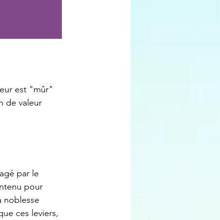
teur est "mûr" 
n de valeur 
agé par le 
ontenu pour 
la noblesse 
ue ces leviers, 