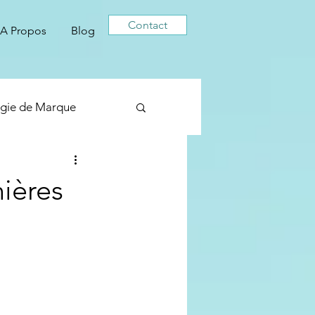
Contact
A Propos
Blog
égie de Marque
ières