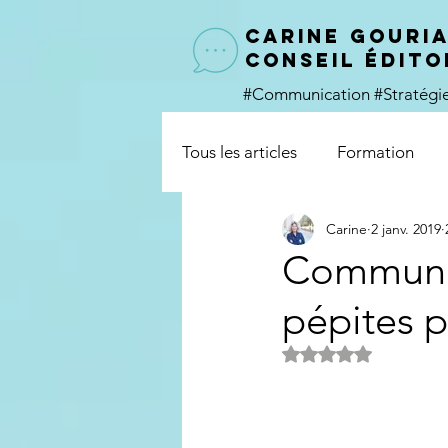
CARINE GOURI
conseil édito
#Communication
#Stratég
Tous les articles
Formation
Carine
2 janv. 2019
Identité
Communica
pépites p
Noté NaN étoiles s