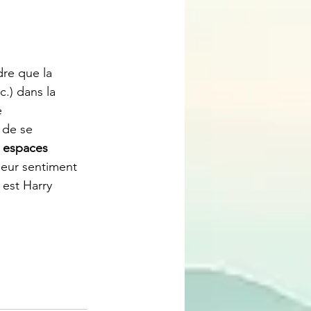
dre que la 
.) dans la 
e 
 de se 
s espaces 
 leur sentiment 
est Harry 