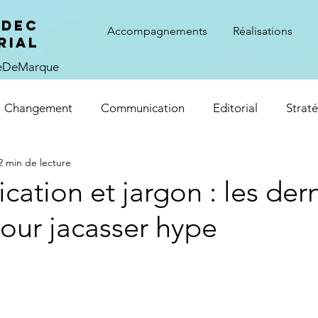
ADEC
Accompagnements
Réalisations
rial
ieDeMarque
Changement
Communication
Editorial
Strat
2 min de lecture
tion et jargon : les dern
our jacasser hype
ur 5.