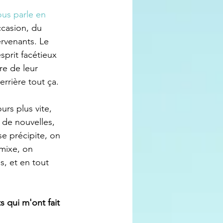
ous parle en 
casion, du 
ervenants. Le 
prit facétieux 
e de leur 
errière tout ça. 
rs plus vite, 
e de nouvelles, 
se précipite, on 
mixe, on 
s, et en tout 
 qui m'ont fait 