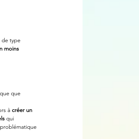
 de type 
en moins 
dique que 
rs à 
créer un 
ls
 qui 
 problématique 