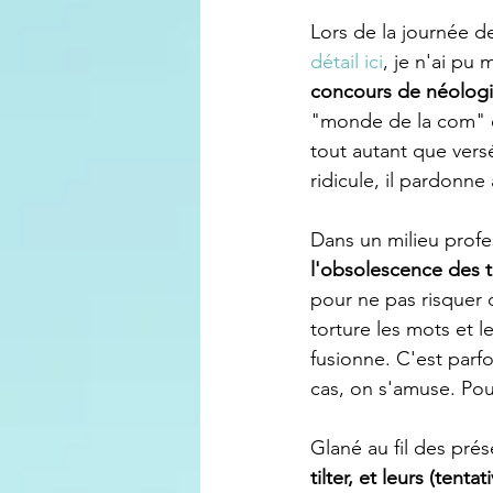
Lors de la journée d
détail ici
, je n'ai pu
concours de néologi
"monde de la com" es
tout autant que vers
ridicule, il pardonne
Dans un milieu profe
l'obsolescence des
pour ne pas risquer d
torture les mots et 
fusionne. C'est parfoi
cas, on s'amuse. Pour
Glané au fil des prés
tilter, et leurs (tenta