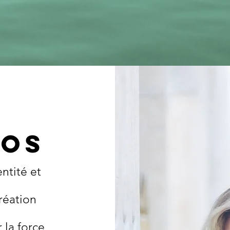
pos
ntité et
réation
 la force