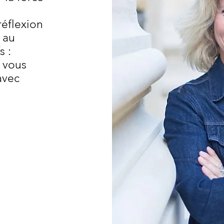
réflexion
 au
s :
i vous
avec