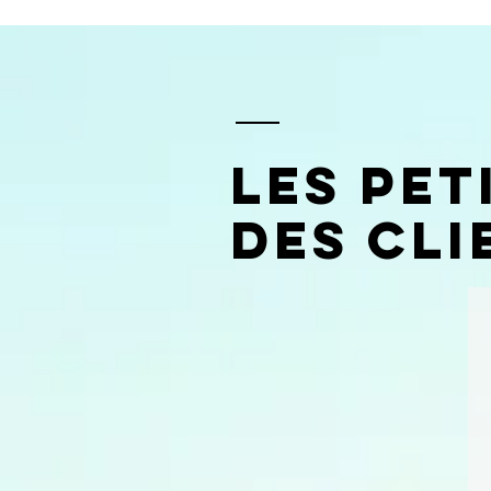
les pet
des cli