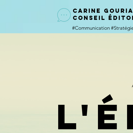
CARINE GOURI
conseil édito
#Communication
#Stratég
l'