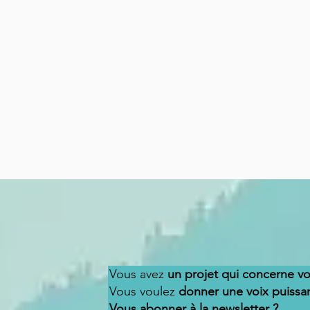
Vous avez
un projet qui concerne v
Vous voulez
donner une voix puissa
Vous abonner à la newsletter ?