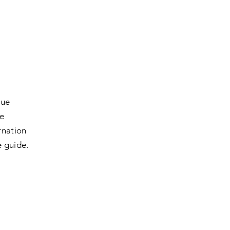
que
ce
rnation
e guide.