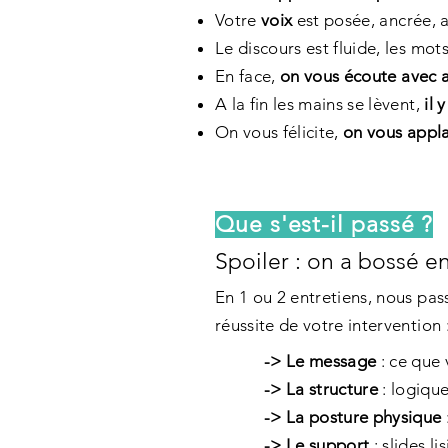
Votre
voix
est posée, ancrée, 
Le discours est fluide, les mo
En face,
on vous écoute avec a
A la fin les mains se lèvent,
il 
On vous félicite,
on vous appl
Que s'est-il passé ?
Spoiler : on a bossé e
En 1 ou 2 entretiens, nous pas
réussite de votre intervention 
-> Le message
: ce que 
-> La structure
: logique,
-> La posture physique
-> Le support
: slides li