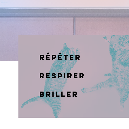
répéter
respirer
briller