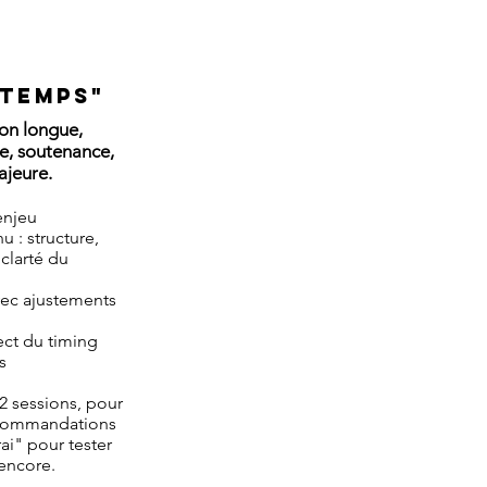
 temps"
ion longue,
ce, soutenance,
ajeure.
 enjeu
u : structure,
clarté du
vec ajustements
pect du timing
s
2 sessions, pour
recommandations
i" pour tester
 encore.