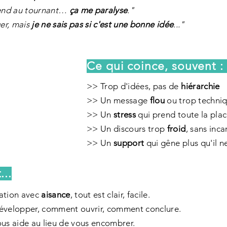
tend au tournant…
ça me paralyse
."
ger, mais
je ne sais pas si c'est une bonne idée
..."
Ce qui coince, souvent :
>> Trop d'idées, pas de
hiérarchie
>> Un message
flou
ou trop techni
>> Un
stress
qui prend toute la pla
>> Un discours trop
froid
, sans inca
>> Un
support
qui gêne plus qu'il n
..
ation avec
aisance
, tout est clair, facile.
évelopper, comment ouvrir, comment conclure.
vous aide au lieu de vous encombrer.