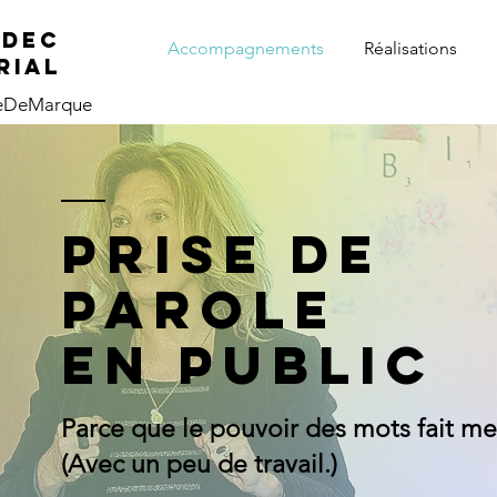
ADEC
Accompagnements
Réalisations
rial
ieDeMarque
prise de
parole
en public
Parce que le pouvoir des mots fait merv
(Avec un peu de travail.)