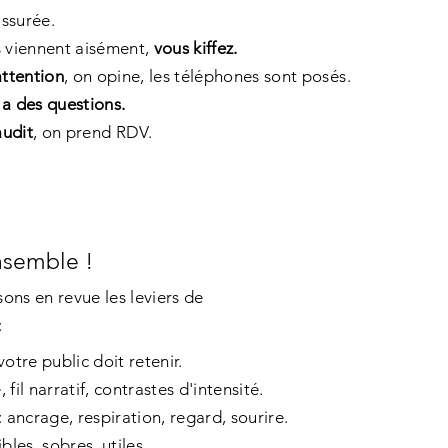
assurée.
ts viennent aisément,
vous kiffez.
ttention
, on opine, les téléphones sont posés.
y a des questions.
audit
, on prend RDV.
nsemble !
sons en revue les leviers de
:
votre public doit retenir.
 fil narratif, contrastes d'intensité.
: ancrage, respiration, regard, sourire.
sibles, sobres, utiles.