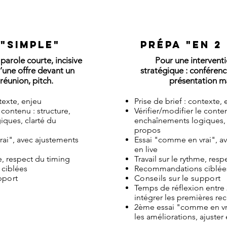
 "simple"
prépa "en 2
parole courte, incisive
Pour une intervent
’une offre devant un
stratégique : conféren
réunion, pitch.
présentation m
ntexte, enjeu
Prise de brief : contexte,
 contenu : structure,
Vérifier/modifier le conten
ques, clarté du
enchaînements logiques, 
propos
ai", avec ajustements
Essai "comme en vrai", a
en live
me, respect du timing
Travail sur le rythme, res
ciblées
Recommandations ciblée
pport
​
Conseils sur le support
Temps de réflexion entre 
intégrer les premières 
2ème essai "comme en vra
les améliorations, ajuster