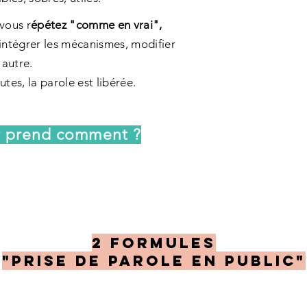
vous r
épétez "comme en vrai",
intégrer les mécanismes, modifier
 autre.
tes, la parole est libérée.
'y prend comment ?
2 formules
"prise de parole en public"