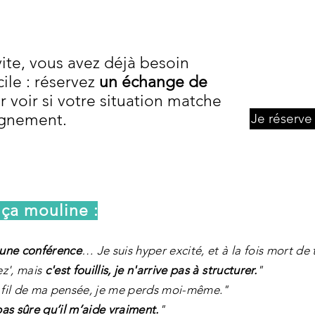
vite, vous avez déjà besoin
cile : réservez
un échange de
 voir si votre situation matche
agnement.
Je réserv
 ça mouline :
 une conférence
… Je suis hyper excité, et à la fois mort de 
ez', mais
c'est fouillis, je n'arrive pas à structurer.
"
e fil de ma pensée, je me perds moi-même."
pas sûre qu’il m’aide vraiment.
"