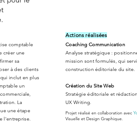
et pour le
et
.
Actions réalisées
tise comptable
Coaching Communication
e créer une
Analyse stratégique : positionne
ffirmer sa
mission sont formulés, qui servi
oser à des clients
construction éditoriale du site.
qui inclut en plus
omptable un
Création du Site Web
 commerciale,
Stratégie éditoriale et rédacti
ration. La
UX Writing.
rque une étape
Projet réalisé en collaboration avec
Yo
 l'entreprise.
Visuelle et Design Graphique.