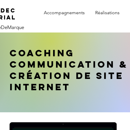
ADEC
Accompagnements
Réalisations
rial
ieDeMarque
coaching
communication &
création de site
internet