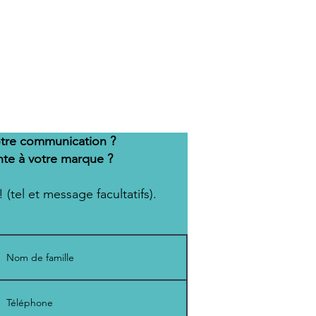
otre communication ?
nte à votre marque ?
 (tel et message facultatifs).