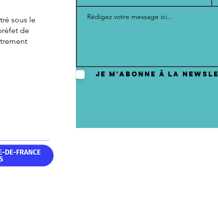
ré sous le
réfet de
strement
Je m'abonne à la newsl