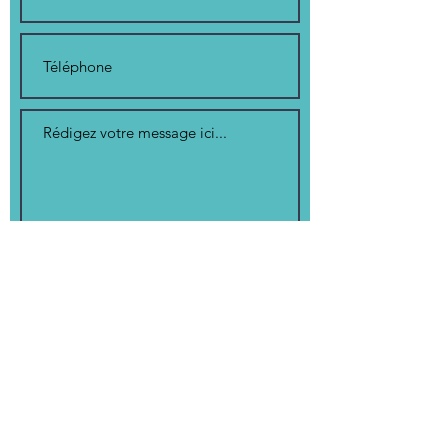
Je m'abonne à la
newsletter.
Envoyer
CARINE GOURIADEC
CONSEIL EDITORIAL