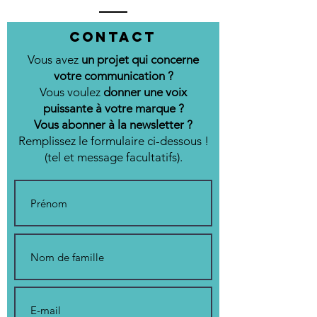
Contact
Vous avez
un projet qui concerne
votre communication ?
Vous voulez
donner une voix
puissante à votre marque ?
Vous abonner à la newsletter ?
Remplissez le formulaire ci-dessous !
(tel et message facultatifs).