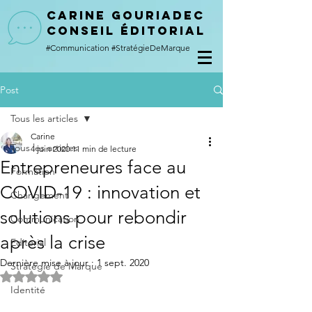
CARINE GOURIADEC
conseil éditorial
#Communication
#StratégieDeMarque
Post
Tous les articles
Carine
Tous les articles
4 juin 2020
11 min de lecture
Entrepreneures face au
Formation
COVID-19 : innovation et
Changement
solutions pour rebondir
Communication
après la crise
Editorial
Dernière mise à jour :
1 sept. 2020
Stratégie de Marque
Noté NaN étoiles sur 5.
Identité