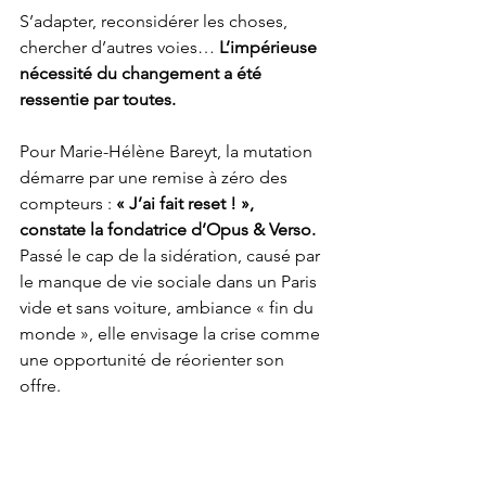
S’adapter, reconsidérer les choses, 
chercher d’autres voies… 
L’impérieuse 
nécessité du changement a été 
ressentie par toutes.
Pour Marie-Hélène Bareyt, la mutation 
démarre par une remise à zéro des 
compteurs : 
« J’ai fait reset ! », 
constate la fondatrice d’Opus & Verso. 
Passé le cap de la sidération, causé par 
le manque de vie sociale dans un Paris 
vide et sans voiture, ambiance « fin du 
monde », elle envisage la crise comme 
une opportunité de réorienter son 
offre. 
«
 Je ne me suis jamais dit que j’allais 
arrêter. Mais je suis repartie à la base. 