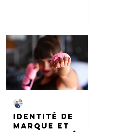
dans cette interview, Yohanna Mentzel
rayonner
explore les liens entre connaissance de
soi, positionnement et communication
entrepreneuriale alignée.
Carine
16 mars 2023
6 min de lecture
Identité de
marque et