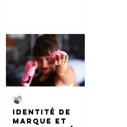
dans cette interview, Yohanna Mentzel
rayonner
explore les liens entre connaissance de
soi, positionnement et communication
entrepreneuriale alignée.
Carine
16 mars 2023
6 min de lecture
Identité de
marque et