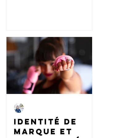
dans cette interview, Yohanna Mentzel
rayonner
explore les liens entre connaissance de
soi, positionnement et communication
entrepreneuriale alignée.
Carine
16 mars 2023
6 min de lecture
Identité de
marque et