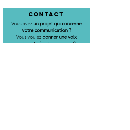
Contact
Vous avez
un projet qui concerne
votre communication ?
Vous voulez
donner une voix
puissante à votre marque ?
Vous abonner à la newsletter ?
Remplissez le formulaire ci-dessous !
(tel et message facultatifs).