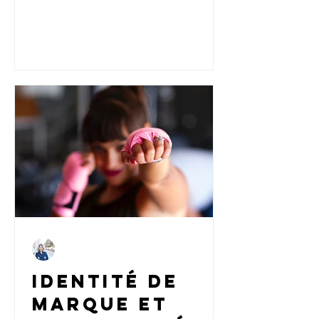
dans cette interview, Yohanna Mentzel
rayonner
explore les liens entre connaissance de
soi, positionnement et communication
entrepreneuriale alignée.
Carine
16 mars 2023
6 min de lecture
Identité de
marque et