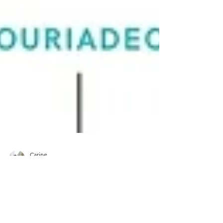
Carine
23 sept. 2021
2 min de lecture
Communiquer post-
covid, ça se passe