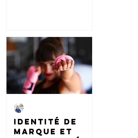
dans cette interview, Yohanna Mentzel
rayonner
explore les liens entre connaissance de
soi, positionnement et communication
entrepreneuriale alignée.
Carine
16 mars 2023
6 min de lecture
Identité de
marque et