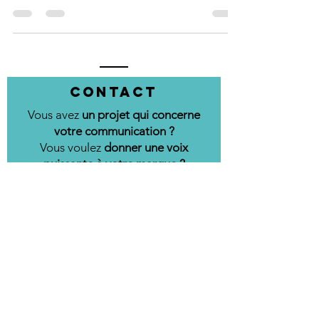
mon entreprise ? Faites le test
communication !
Contact
Vous avez
un projet qui concerne
votre communication ?
Vous voulez
donner une voix
puissante à votre marque ?
Vous abonner à la newsletter ?
Remplissez le formulaire ci-dessous !
(tel et message facultatifs).