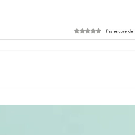
Noté 0 étoile sur 5.
Pas encore de 
Identité de marque et
Test
singularité : 7 questions pour
pour
cerner ce qui vous rend
nive
unique.