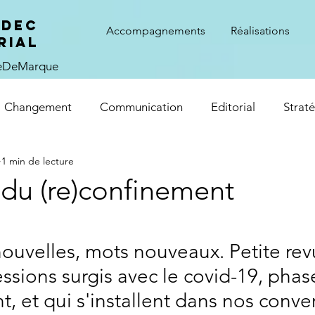
ADEC
Accompagnements
Réalisations
rial
ieDeMarque
Changement
Communication
Editorial
Strat
1 min de lecture
 du (re)confinement
ur 5.
nouvelles, mots nouveaux. Petite rev
ssions surgis avec le covid-19, phas
, et qui s'installent dans nos conver