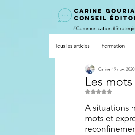
CARINE GOURI
conseil édito
#Communication
#Stratég
Tous les articles
Formation
Carine
19 nov. 2020
Identité
Les mots
Noté NaN étoiles s
A situations 
mots et expre
reconfinement