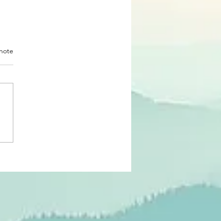
note
 communication : le quiz
 savoir où vous en êtes,
au communication