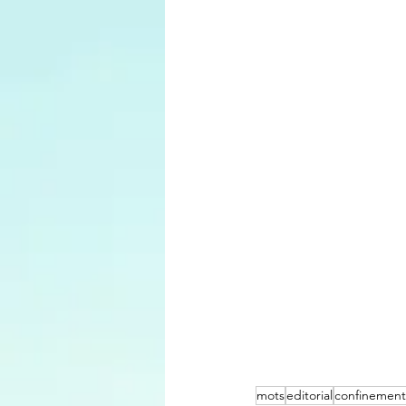
mots
editorial
confinement