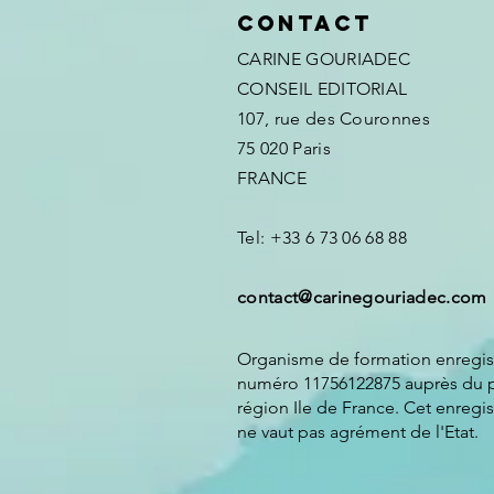
Contact
CARINE GOURIADEC
CONSEIL EDITORIAL
107, rue des Couronnes
75 020 Paris
FRANCE
Tel: +33 6 73 06 68 88
contact@carinegouriadec.com
Organisme de formation enregist
numéro 11756122875 auprès du p
région Ile de France. Cet enregi
ne vaut pas agrément de l'Etat.