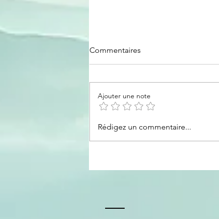
Commentaires
Ajouter une note
Astrologie & Entrepreneuriat :
Rédigez un commentaire...
à la rencontre de soi pour
mieux rayonner