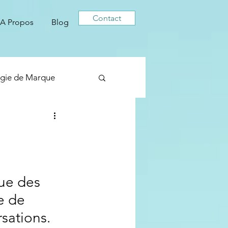
Contact
A Propos
Blog
égie de Marque
ue des 
e de 
sations. 