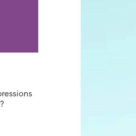
pressions 
?